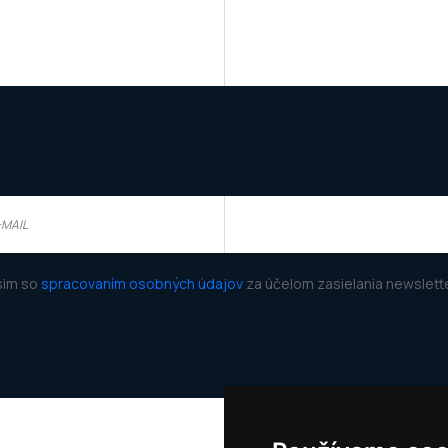
sim so
spracovaním osobných údajov
za účelom zasielania newslette