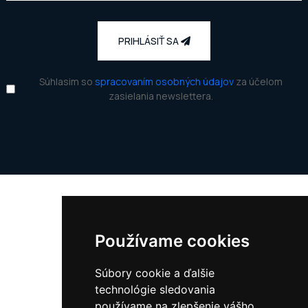
PRIHLÁSIŤ SA
Súhlasim so
spracovaním osobných údajov
za účelom
zasielania newslettera.
Kontakt
Používame cookies
Adresa:
Kvačalova 53,
Súbory cookie a ďalšie
821 08 Bratislava
technológie sledovania
Slovensko
používame na zlepšenie vášho