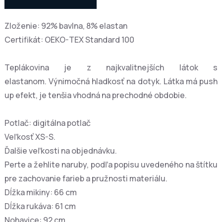
Zloženie: 92% bavlna, 8% elastan
Certifikát: OEKO-TEX Standard 100
Teplákovina je z najkvalitnejších látok s
elastanom. Výnimočná hladkosť na dotyk. Látka má push
up efekt, je tenšia vhodná na prechodné obdobie.
Potlač: digitálna potlač
Veľkosť XS-S.
Ďalšie veľkosti na objednávku.
Perte a žehlite naruby, podľa popisu uvedeného na štítku
pre zachovanie farieb a pružnosti materiálu.
Dĺžka mikiny: 66 cm
Dĺžka rukáva: 61 cm
Nohavice: 92 cm