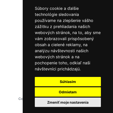
Kvačalova 53,
Súbory cookie a ďalšie
821 08 Bratislava
technológie sledovania
Slovensko
používame na zlepšenie vášho
Telefón:
+421 917 258 374
zážitku z prehliadania našich
webových stránok, na to, aby sme
Mail:
info@mylamour.sk
vám zobrazovali prispôsobený
obsah a cielené reklamy, na
analýzu návštevnosti našich
Užitočné informácie
webových stránok a na
pochopenie toho, odkiaľ naši
Zmeniť cookies preferencie
návštevníci prichádzajú.
Súhlasím
Odmietam
Copyright ©
2026 Všetky práva vyhradené
od
Zmeniť moje nastavenia
OceanStudios.sk