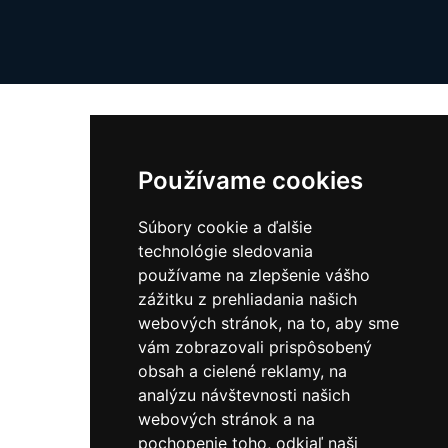
Kontakt
Používame cookies
Adresa:
Kvačalova 53,
Súbory cookie a ďalšie
821 08 Bratislava
technológie sledovania
Slovensko
používame na zlepšenie vášho
Telefón:
+421 917 258 374
zážitku z prehliadania našich
webových stránok, na to, aby sme
Mail:
info@mylamour.sk
vám zobrazovali prispôsobený
obsah a cielené reklamy, na
analýzu návštevnosti našich
Užitočné informácie
webových stránok a na
pochopenie toho, odkiaľ naši