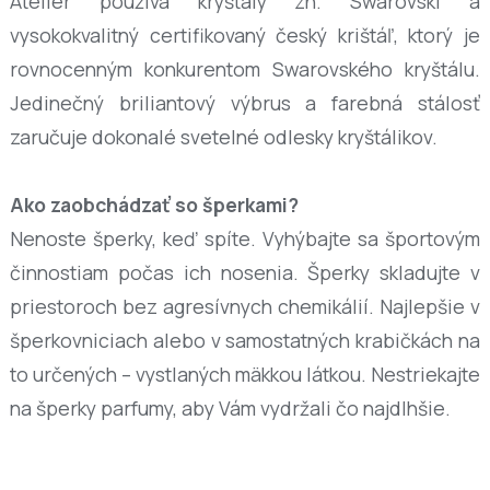
Ateliér používa kryštály zn. Swarovski a
vysokokvalitný certifikovaný český krištáľ, ktorý je
rovnocenným konkurentom Swarovského kryštálu.
Jedinečný briliantový výbrus a farebná stálosť
zaručuje dokonalé svetelné odlesky kryštálikov.
Ako zaobchádzať so šperkami?
Nenoste šperky, keď spíte. Vyhýbajte sa športovým
činnostiam počas ich nosenia. Šperky skladujte v
priestoroch bez agresívnych chemikálií. Najlepšie v
šperkovniciach alebo v samostatných krabičkách na
to určených – vystlaných mäkkou látkou. Nestriekajte
na šperky parfumy, aby Vám vydržali čo najdlhšie.